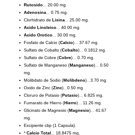
Rutosido
... 20.00 mg.
Adenosina
... 0.75 mg.
Clorhidrato de
Lisina
... 25.00 mg.
Acido Linoleico
... 40.00 mg.
Acido Orotico
... 30.00 mg.
Fosfato de Calcio (
Calcio
)... 37.67 mg.
Sulfato de Cobalto (
Cobalto
)... 0.1812 mg.
Sulfato de Cobre (
Cobre
)... 0.70 mg.
Sulfato de Manganeso (
Manganeso
)... 0.50
mg.
Molibdato de Sodio (
Molibdeno
)...3.70 mg.
Oxido de Zinc (
Zinc
)...0.50 mg.
Cloruro de Potasio (
Potasio
)... 6.825 mg.
Fumarato de Hierro (
Hierro
)... 11.26 mg.
Glicinato de Magnesio (
Magnesio
)... 41.67
mg.
Excipiente cbp (1 Capsula).
*
Calcio Total
... 18.8475 mg.